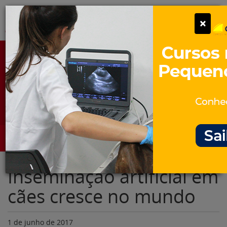
Pular
Alter
×
para
o
conteúdo
Portal para Profissionais Veterinários
Assine Gratuitamente
Categorias
Alter
Inseminação artificial em
cães cresce no mundo
1 de junho de 2017