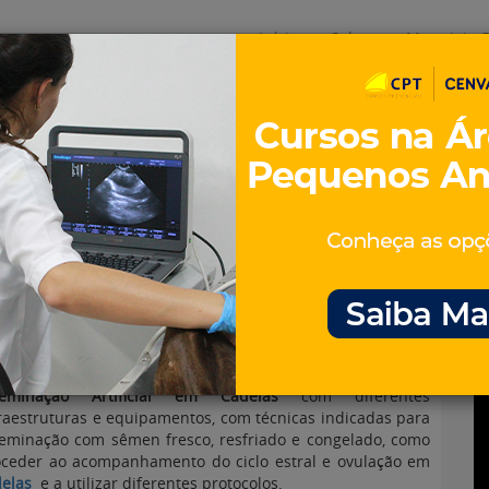
Início
Sobre
Materiais G
os
inos e ovinos
Entrevistas
iosidades
Equinos
os e Eventos
Genética e Tecnologia
al em Cadelas
eminação Artificial
em Cadelas
com diferentes
raestruturas e equipamentos, com técnicas indicadas para
eminação com sêmen fresco, resfriado e congelado, como
oceder ao acompanhamento do ciclo estral e ovulação em
elas
e a utilizar diferentes protocolos.