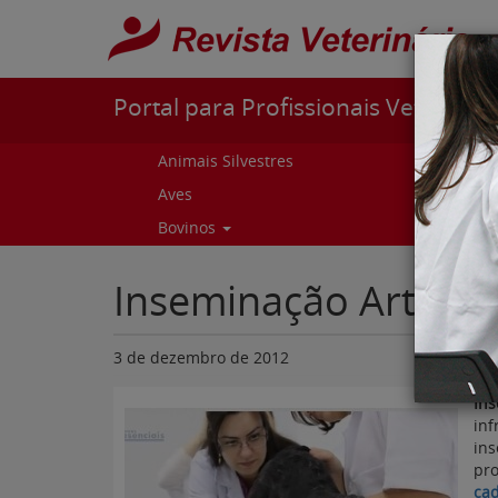
Pular para o conteúdo
Portal para Profissionais Veterinári
Animais Silvestres
Capr
Aves
Cur
Bovinos
Curs
Inseminação Artifici
3 de dezembro de 2012
Ins
inf
ins
pr
cad