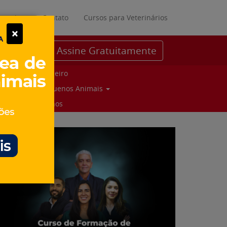
ratuitos
Contato
Cursos para Veterinários
×
Assine Gratuitamente
Parceiro
Pequenos Animais
Suinos