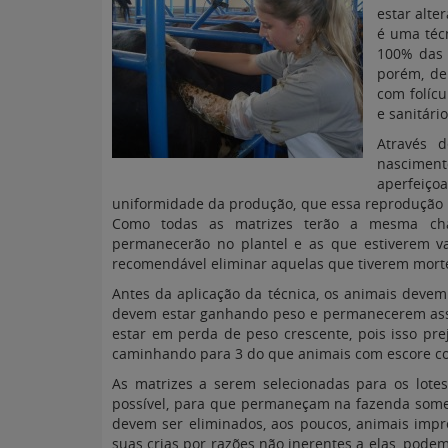
estar alter
é uma técn
100% das 
porém, de
com folíc
e sanitári
Através 
nascimento
aperfeiç
uniformidade da produção, que essa reprodução 
Como todas as matrizes terão a mesma cha
permanecerão no plantel e as que estiverem vaz
recomendável eliminar aquelas que tiverem morte
Antes da aplicação da técnica, os animais devem 
devem estar ganhando peso e permanecerem ass
estar em perda de peso crescente, pois isso pre
caminhando para 3 do que animais com escore co
As matrizes a serem selecionadas para os lotes
possível, para que permaneçam na fazenda some
devem ser eliminados, aos poucos, animais impr
suas crias por razões não inerentes a elas, pode