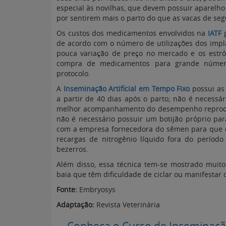
especial às novilhas, que devem possuir aparelho
por sentirem mais o parto do que as vacas de seg
Os custos dos medicamentos envolvidos na
IATF
de acordo com o número de utilizações dos impl
pouca variação de preço no mercado e os estró
compra de medicamentos para grande número
protocolo.
A
Inseminação Artificial em Tempo Fixo
possui as
a partir de 40 dias após o parto; não é necessá
melhor acompanhamento do desempenho reproduti
não é necessário possuir um botijão próprio pa
com a empresa fornecedora do sêmen para que el
recargas de nitrogênio líquido fora do períod
bezerros.
Além disso, essa técnica tem-se mostrado muito
baia que têm dificuldade de ciclar ou manifestar
Fonte:
Embryosys
Adaptação:
Revista Veterinária
Conheça o Curso de Inseminação