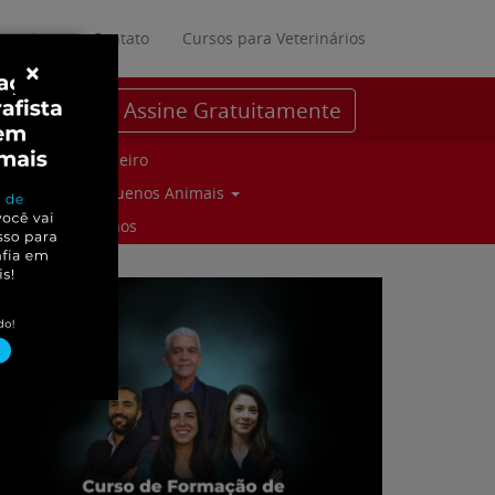
ratuitos
Contato
Cursos para Veterinários
×
Assine Gratuitamente
Parceiro
Pequenos Animais
Suinos