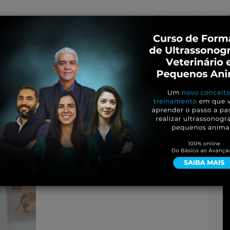
Início
Sobre
Materiais G
os
inos e ovinos
Entrevistas
iosidades
Equinos
os e Eventos
Genética e Tecnologia
em-gatos-artigo