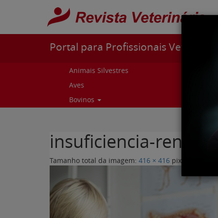
Pular para o conteúdo
Portal para Profissionais Veterinári
Animais Silvestres
Capr
Aves
Cur
Bovinos
Curs
insuficiencia-renal-
Tamanho total da imagem:
416
×
416
pixels