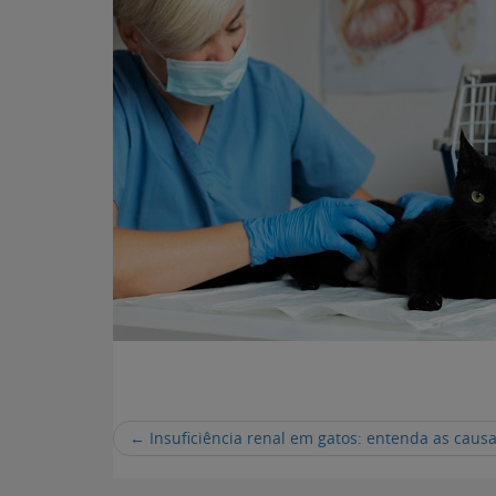
←
Insuficiência renal em gatos: entenda as causa