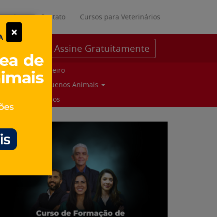
ratuitos
Contato
Cursos para Veterinários
×
Assine Gratuitamente
Parceiro
Pequenos Animais
Suinos