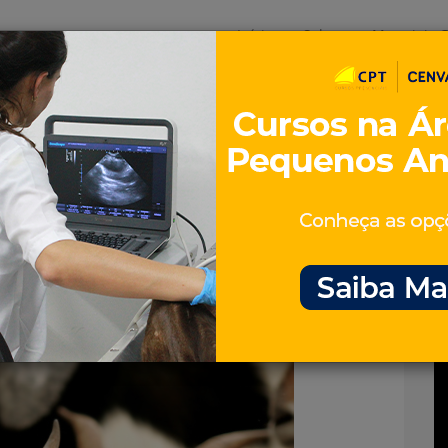
Início
Sobre
Materiais G
os
inos e ovinos
Entrevistas
iosidades
Equinos
os e Eventos
Genética e Tecnologia