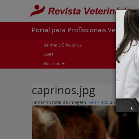
Pular para o conteúdo
Portal para Profissionais Veterinári
Animais Silvestres
Capr
Aves
Cur
Bovinos
Curs
caprinos.jpg
Tamanho total da imagem:
640
×
480
pixels