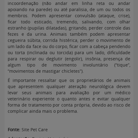
incoordenação (não andar em linha reta ou andar
apoiando na parede) ou até paralisia, de um ou todos os
membros. Podem apresentar convulsão (ataque, crise),
ficar todo esticado, tremendo, salivando, com olhar
estranho (pupilas dilatadas), gritando, perder controle das
fezes e da urina. Animais também podem apresentar
cegueira súbita, corrida histérica, perder o movimento de
um lado da face ou do corpo, ficar com a cabeça pendendo
ou torta (inclinada ou torcida) para um lado, dificuldade
para respirar ou deglutir (engolir), insônia, presença de
algum tipo de movimento involuntário (“tique”,
“movimentos de mastigar chicletes”).
É importante ressaltar que os proprietários de animais
que apresentem qualquer ateração neurológica devem
levar seus animais para avaliação por um médico
veterinário experiente o quanto antes e evitar qualquer
forma de tratamento por conta própria, devido ao risco de
complicar ainda mais o problema.
Fonte:
Site Pet Care