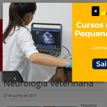
Pular
Alter
×
para
o
conteúdo
Portal para Profissionais Veterinários
Assine Gratuitamente
Categorias
Alter
Neurologia Veterinária
27 de junho de 2011
Pequenos