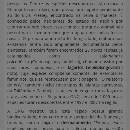
pesquisas. Dentre as espécies descobertas está o macaco
Rhinopithecusstrikeri, que possui um topete semelhante
ao do Elvis Presley, encontrado na selva birmanesa. É
conhecido pelos habitantes do estado de Kachin por
espirrar quando chove. Isso acontece porque o animal não
possui nariz, fazendo com que a água entre pelas fossas
nasais. O primata ainda não foi fotografado, embora sua
existência tenha sido amplamente documentada pelos
cientistas. Também foram encontrados 28 novos répteis, já
catalogados como a salamandra
psicodélica (Cnemaspispsychedelica), chamada assim por
suas cores chamativas, e os
lagartos Leiolepisngovantrii
(foto), cuja espécie compõe-se somente de exemplares
femininos, que se reproduzem por clonagem. O relatório
do WWF também inclui cinco tipos de plantas carnívoras,
na Tailândia e Camboja, capazes de engolir ratos, lagartos
e até aves menores. Segundo a ONG, cerca de 1.000 novas
espécies foram descobertas entre 1997 e 2007 na região.
A ONG mostrou que esta região possui grande
biodiversidade, mas corre muito perigo devido à ameaça
humana, com a
caça
e o
desmatamento
. “Embora estas
espécies sejam novas para a ciência, muitas já estão