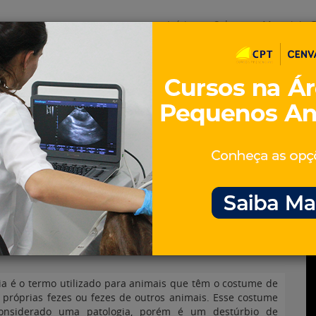
Início
Sobre
Materiais G
os
inos e ovinos
Entrevistas
iosidades
Equinos
os e Eventos
Genética e Tecnologia
o cão come as próprias
ia é o termo utilizado para animais que têm o costume de
 próprias fezes ou fezes de outros animais. Esse costume
onsiderado uma patologia, porém é um destúrbio de