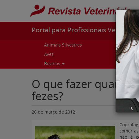
Pular para o conteúdo
Portal para Profissionais Veterinári
Animais Silvestres
Capr
Aves
Cur
Bovinos
Curs
O que fazer quando 
fezes?
26 de março de 2012
Coprofag
comer as
não é c