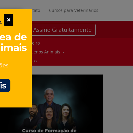
ratuitos
Contato
Cursos para Veterinários
×
Assine Gratuitamente
Parceiro
Pequenos Animais
Suinos