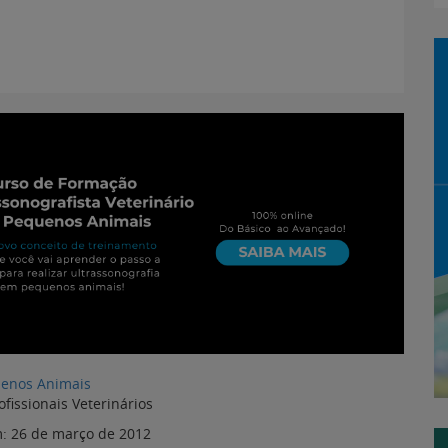
enos Animais
ofissionais Veterinários
m:
26 de março de 2012
uenos Animais:
Como a ultrassonografia
Entenda o que é
:
auxilia no atendimento
peritonite em cães e