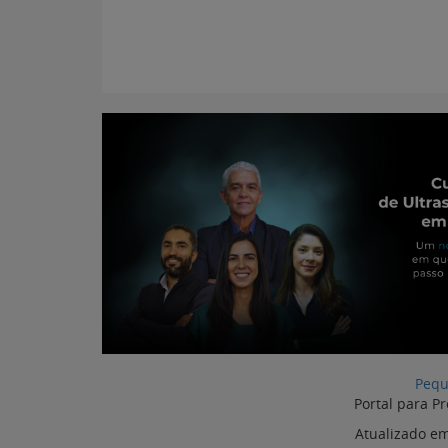
Pequ
Portal para Pr
Atualizado e
Artigos Relacionados com Peq
Transfusão sanguínea
Monitorização
em pequenos animais:
anestésica veterinária