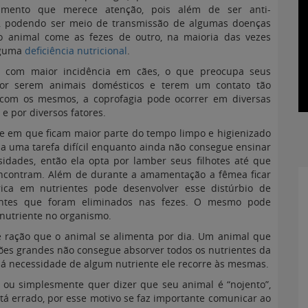
amento que merece atenção, pois além de ser anti-
o, podendo ser meio de transmissão de algumas doenças
 animal come as fezes de outro, na maioria das vezes
lguma
deficiência nutricional
.
e com maior incidência em cães, o que preocupa seus
por serem animais domésticos e terem um contato tão
com os mesmos, a coprofagia pode ocorrer em diversas
 e por diversos fatores.
e em que ficam maior parte do tempo limpo e higienizado
na uma tarefa difícil enquanto ainda não consegue ensinar
idades, então ela opta por lamber seus filhotes até que
encontram. Além de durante a amamentação a fêmea ficar
rica em nutrientes pode desenvolver esse distúrbio de
ientes que foram eliminados nas fezes. O mesmo pode
nutriente no organismo.
e ração que o animal se alimenta por dia. Um animal que
es grandes não consegue absorver todos os nutrientes da
e há necessidade de algum nutriente ele recorre às mesmas.
, ou simplesmente quer dizer que seu animal é “nojento”,
stá errado, por esse motivo se faz importante comunicar ao