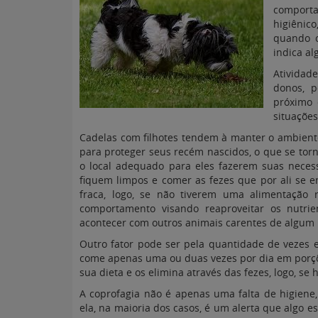
comport
higiênic
quando o
indica a
Atividad
donos, 
próximo 
situações
Cadelas com filhotes tendem à manter o ambient
para proteger seus recém nascidos, o que se tor
o local adequado para eles fazerem suas necess
fiquem limpos e comer as fezes que por ali se 
fraca, logo, se não tiverem uma alimentação 
comportamento visando reaproveitar os nutr
acontecer com outros animais carentes de algum 
Outro fator pode ser pela quantidade de vezes 
come apenas uma ou duas vezes por dia em porçõ
sua dieta e os elimina através das fezes, logo, s
A coprofagia não é apenas uma falta de higiene
ela, na maioria dos casos, é um alerta que algo e