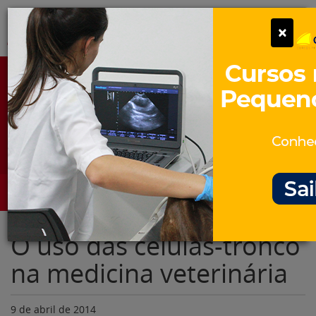
Pular
Alter
×
para
o
conteúdo
Portal para Profissionais Veterinários
Assine Gratuitamente
Categorias
Alter
O uso das células-tronco
na medicina veterinária
9 de abril de 2014