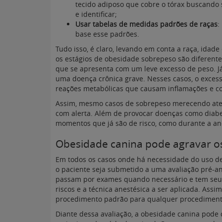
tecido adiposo que cobre o tórax buscando s
e identificar;
Usar tabelas de medidas padrões de raças
:
base esse padrões.
Tudo isso, é claro, levando em conta a raça, idade
os estágios de obesidade sobrepeso são diferen
que se apresenta com um leve excesso de peso. Já
uma doença crônica grave. Nesses casos, o exces
reações metabólicas que causam inflamações e c
Assim, mesmo casos de sobrepeso merecendo ate
com alerta. Além de provocar doenças como diabe
momentos que já são de risco, como durante a an
Obesidade canina pode agravar os 
Em todos os casos onde há necessidade do uso de 
o paciente seja submetido a uma avaliação pré-a
passam por exames quando necessário e tem seu h
riscos e a técnica anestésica a ser aplicada. Assi
procedimento padrão para qualquer procediment
Diante dessa avaliação, a obesidade canina pode