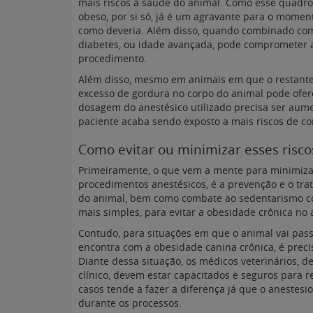
mais riscos à saúde do animal. Como esse quadro
obeso, por si só, já é um agravante para o momen
como deveria. Além disso, quando combinado com
diabetes, ou idade avançada, pode comprometer a
procedimento.
Além disso, mesmo em animais em que o restante 
excesso de gordura no corpo do animal pode ofere
dosagem do anestésico utilizado precisa ser aum
paciente acaba sendo exposto a mais riscos de 
Como evitar ou minimizar esses risco
Primeiramente, o que vem a mente para minimizar
procedimentos anestésicos, é a prevenção e o tra
do animal, bem como combate ao sedentarismo com
mais simples, para evitar a obesidade crônica no 
Contudo, para situações em que o animal vai pas
encontra com a obesidade canina crônica, é precis
Diante dessa situação, os médicos veterinários, d
clínico, devem estar capacitados e seguros para r
casos tende a fazer a diferença já que o anestesi
durante os processos.