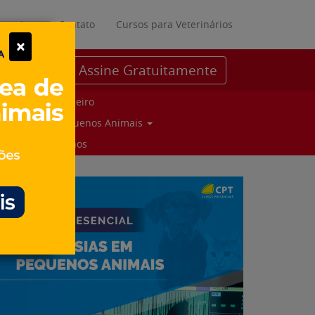
ratuitos
Contato
Cursos para Veterinários
×
Assine Gratuitamente
Parceiro
Pequenos Animais
Suinos