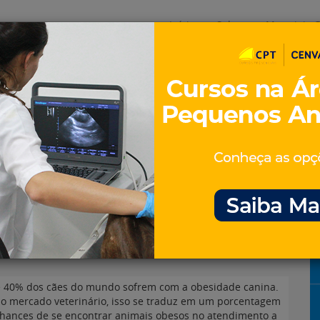
Início
Sobre
Materiais G
os
inos e ovinos
Entrevistas
iosidades
Equinos
os e Eventos
Genética e Tecnologia
anestesia: entenda os
e 40% dos cães do mundo sofrem com a obesidade canina.
o mercado veterinário, isso se traduz em um porcentagem
chances de se encontrar animais obesos no atendimento a