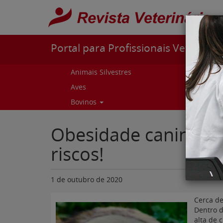
Pular para o conteúdo
Portal para Profissionais Veterinári
Animais Silvestres
Capr
Aves
Cur
Bovinos
Curs
Obesidade canina e 
riscos!
1 de outubro de 2020
Cerca d
Dentro d
alta de 