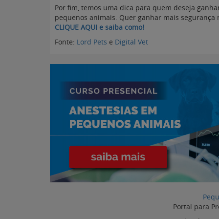
Por fim, temos uma dica para quem deseja ganhar
pequenos animais. Quer ganhar mais segurança no
CLIQUE AQUI e saiba como!
Fonte:
Lord Pets
e
Digital Vet
Pequ
Portal para Pr