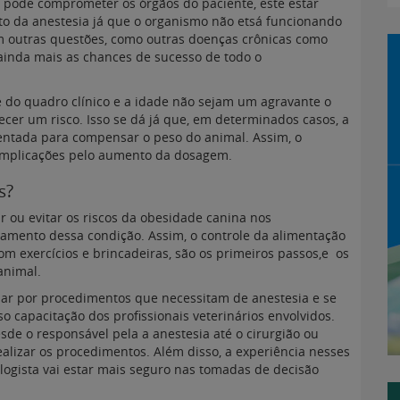
 pode comprometer os órgãos do paciente, este estar
to da anestesia já que o organismo não etsá funcionando
 outras questões, como outras doenças crônicas como
inda mais as chances de sucesso de todo o
do quadro clínico e a idade não sejam um agravante o
cer um risco. Isso se dá já que, em determinados casos, a
entada para compensar o peso do animal. Assim, o
complicações pelo aumento da dosagem.
s?
 ou evitar os riscos da obesidade canina nos
tamento dessa condição. Assim, o controle da alimentação
 exercícios e brincadeiras, são os primeiros passos,e os
animal.
sar por procedimentos que necessitam de anestesia e se
o capacitação dos profissionais veterinários envolvidos.
esde o responsável pela a anestesia até o cirurgião ou
ealizar os procedimentos. Além disso, a experiência nesses
ologista vai estar mais seguro nas tomadas de decisão