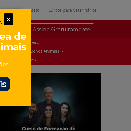
ratuitos
Contato
Cursos para Veterinários
×
Assine Gratuitamente
Parceiro
Pequenos Animais
Suinos