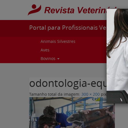
Pular para o conteúdo
Portal para Profissionais Veterinári
Animais Silvestres
Capr
Aves
Cur
Bovinos
Curs
odontologia-equina.
Tamanho total da imagem:
300
×
200
pixels