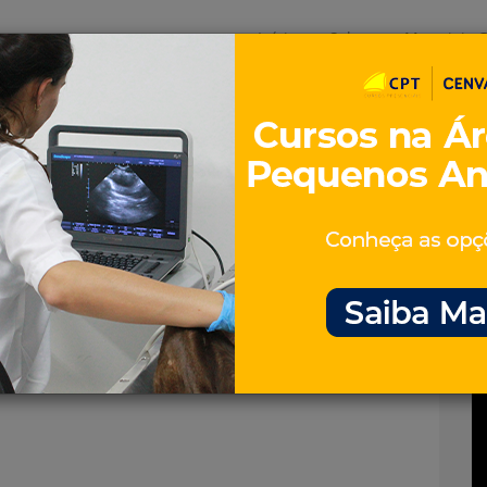
Início
Sobre
Materiais G
os
inos e ovinos
Entrevistas
iosidades
Equinos
os e Eventos
Genética e Tecnologia
jpg