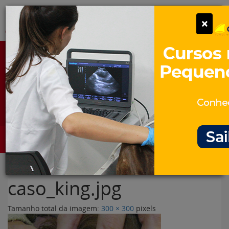
Pular
Alter
×
para
o
conteúdo
Portal para Profissionais Veterinários
Assine Gratuitamente
Categorias
Alter
caso_king.jpg
Tamanho total da imagem:
300
×
300
pixels