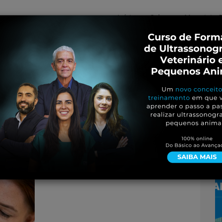
Início
Sobre
Materiais G
os
inos e ovinos
Entrevistas
iosidades
Equinos
os e Eventos
Genética e Tecnologia
rtigo