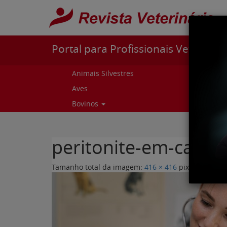
Pular para o conteúdo
Portal para Profissionais Veterinári
Animais Silvestres
Capr
Aves
Cur
Bovinos
Curs
peritonite-em-caes-a
Tamanho total da imagem:
416
×
416
pixels