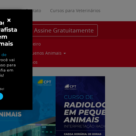
ratuitos
Contato
Cursos para Veterinários
×
Assine Gratuitamente
Parceiro
Pequenos Animais
Suinos