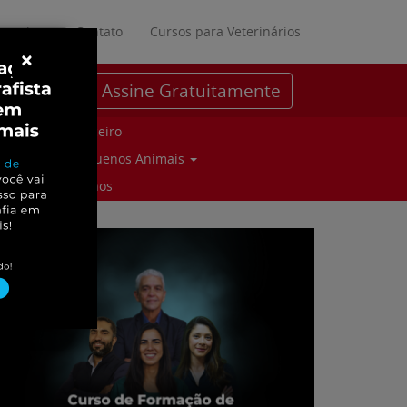
ratuitos
Contato
Cursos para Veterinários
×
Assine Gratuitamente
Parceiro
Pequenos Animais
Suinos