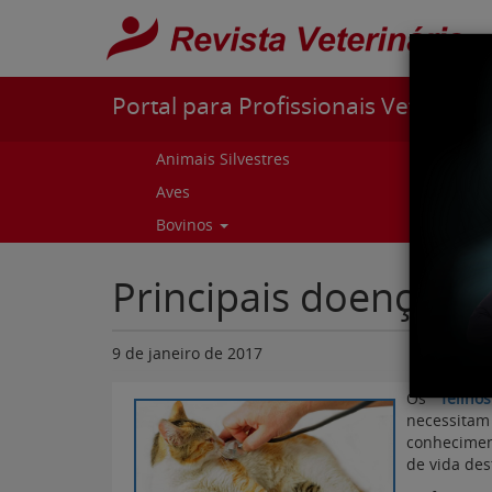
Pular para o conteúdo
Portal para Profissionais Veterinári
Animais Silvestres
Capr
Aves
Cur
Bovinos
Curs
Principais doenças 
9 de janeiro de 2017
Os
felinos
necessitam
conhecimen
de vida des