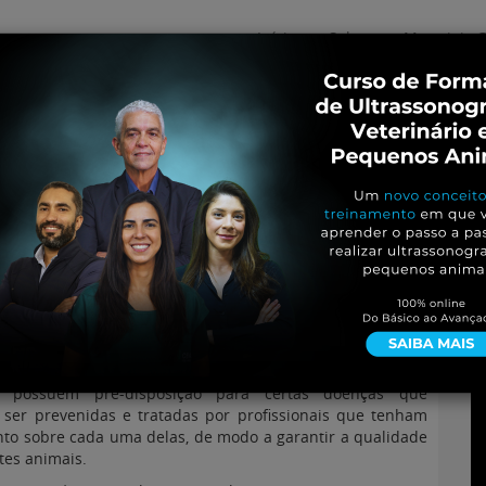
Início
Sobre
Materiais G
os
inos e ovinos
Entrevistas
iosidades
Equinos
os e Eventos
Genética e Tecnologia
em gatos
possuem pré-disposição para certas doenças que
 ser prevenidas e tratadas por profissionais que tenham
to sobre cada uma delas, de modo a garantir a qualidade
tes animais.