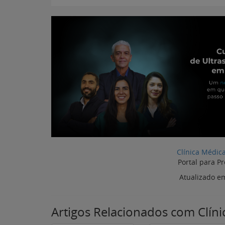
Clínica Médic
Portal para Pr
Atualizado e
Artigos Relacionados com Clín
Transfusão sanguínea
Monitorização
em pequenos animais:
anestésica veterinária
indicações e cuidados
entenda sua
importância na cirurg
de pequenos animais