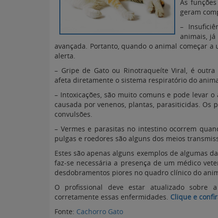
As funções 
geram compl
– Insufici
animais, já
avançada. Portanto, quando o animal começar a u
alerta.
– Gripe de Gato ou Rinotraqueíte Viral, é outr
afeta diretamente o sistema respiratório do animal
– Intoxicações, são muito comuns e pode levar o
causada por venenos, plantas, parasiticidas. Os p
convulsões.
– Vermes e parasitas no intestino ocorrem quan
pulgas e roedores são alguns dos meios transmis
Estes são apenas alguns exemplos de algumas d
faz-se necessária a presença de um médico veter
desdobramentos piores no quadro clínico do ani
O profissional deve estar atualizado sobre a
corretamente essas enfermidades.
Clique e confi
Fonte:
Cachorro Gato