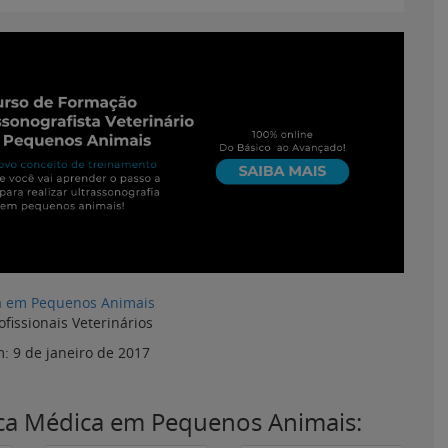
a em Pequenos Animais
ofissionais Veterinários
m:
9 de janeiro de 2017
ica Médica em Pequenos Animais:
Como a ultrassonografia
Entenda o que é
:
auxilia no atendimento
peritonite em cães e
de emergências
como diagnosticar de
ia
veterinárias
forma precisa