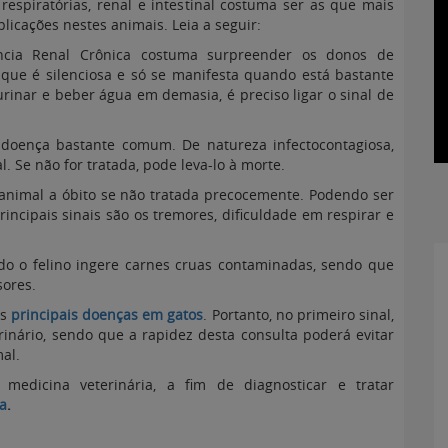
respiratórias, renal e intestinal costuma ser as que mais
icações nestes animais. Leia a seguir:
ência Renal Crônica costuma surpreender os donos de
 que é silenciosa e só se manifesta quando está bastante
rinar e beber água em demasia, é preciso ligar o sinal de
a doença bastante comum. De natureza infectocontagiosa,
. Se não for tratada, pode leva-lo à morte.
 animal a óbito se não tratada precocemente. Podendo ser
rincipais sinais são os tremores, dificuldade em respirar e
do o felino ingere carnes cruas contaminadas, sendo que
sores.
as
principais doenças em gatos
. Portanto, no primeiro sinal,
inário, sendo que a rapidez desta consulta poderá evitar
mal.
 medicina veterinária, a fim de diagnosticar e tratar
ra
.