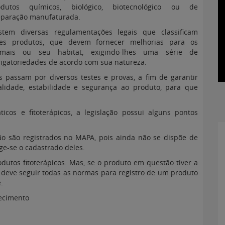
odutos químicos, biológico, biotecnológico ou de
eparação manufaturada.
istem diversas regulamentações legais que classificam
tes produtos, que devem fornecer melhorias para os
imais ou seu habitat, exigindo-lhes uma série de
igatoriedades de acordo com sua natureza.
s passam por diversos testes e provas, a fim de garantir
alidade, estabilidade e segurança ao produto, para que
cos e fitoterápicos, a legislação possui alguns pontos
o são registrados no MAPA, pois ainda não se dispõe de
ge-se o cadastrado deles.
dutos fitoterápicos. Mas, se o produto em questão tiver a
te deve seguir todas as normas para registro de um produto
.
tecimento