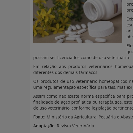
pr
pr
Ex
es
an
obr
Ele
qu
possam ser licenciados como de uso veterinário.
Em relação aos produtos veterinários homeopáti
diferentes dos demais fármacos.
Os produtos de uso veterinário homeopáticos nã
uma regulamentação específica para tais, mas exi
Assim como não existe norma específica para pro
finalidade de ação profilática ou terapêutica, es
de uso veterinário, conforme legislação pertinente
Fonte:
Ministério da Agricultura, Pecuária e Abas
Adaptação:
Revista Veterinária