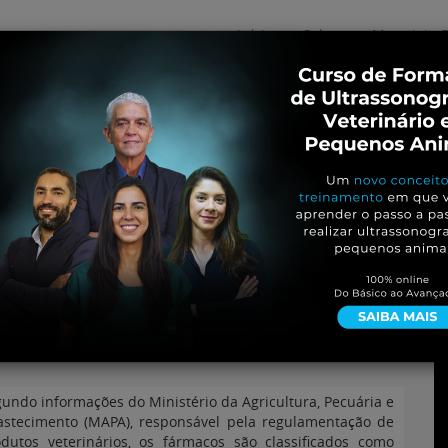
Início
Sobre
Materiais G
os
inos e ovinos
Entrevistas
iosidades
Equinos
os e Eventos
Genética e Tecnologia
os homeopáticos e
undo informações do Ministério da Agricultura, Pecuária e
astecimento (MAPA), responsável pela regulamentação de
dutos veterinários, os fármacos são classificados como