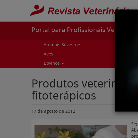
Pular para o conteúdo
Portal para Profissionais Veterinári
Animais Silvestres
Capr
Aves
Cur
Bovinos
Curs
Produtos veterinári
fitoterápicos
17 de agosto de 2012
Seg
Ab
pro