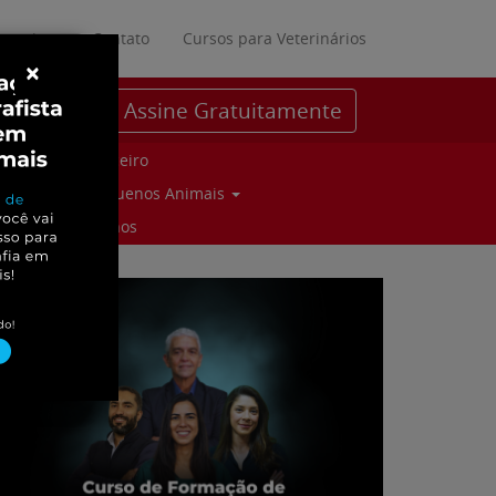
ratuitos
Contato
Cursos para Veterinários
×
Assine Gratuitamente
Parceiro
Pequenos Animais
Suinos