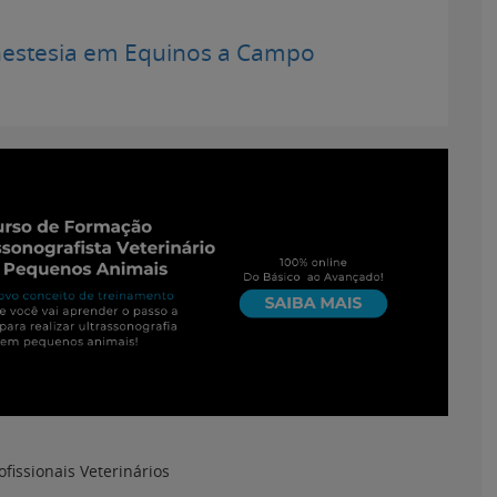
nestesia em Equinos a Campo
ofissionais Veterinários
m:
17 de agosto de 2012