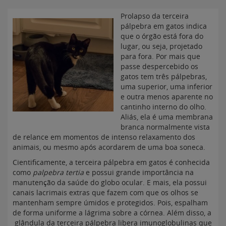
Prolapso da terceira
pálpebra em gatos indica
que o órgão está fora do
lugar, ou seja, projetado
para fora. Por mais que
passe despercebido os
gatos tem três pálpebras,
uma superior, uma inferior
e outra menos aparente no
cantinho interno do olho.
Aliás, ela é uma membrana
branca normalmente vista
de relance em momentos de intenso relaxamento dos
animais, ou mesmo após acordarem de uma boa soneca.
Cientificamente, a terceira pálpebra em gatos é conhecida
como
palpebra tertia
e possui grande importância na
manutenção da saúde do globo ocular. E mais, ela possui
canais lacrimais extras que fazem com que os olhos se
mantenham sempre úmidos e protegidos. Pois, espalham
de forma uniforme a lágrima sobre a córnea. Além disso, a
glândula da terceira pálpebra libera imunoglobulinas que