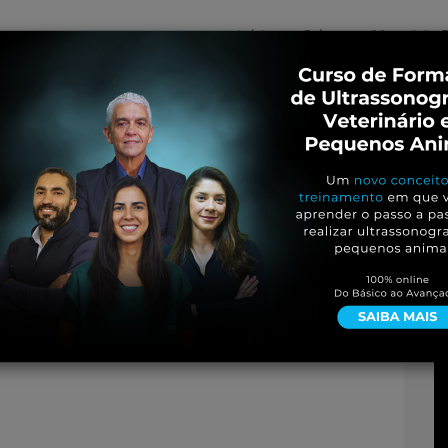
Início
Sobre
Materiais G
os
inos e ovinos
Entrevistas
iosidades
Equinos
os e Eventos
Genética e Tecnologia
e.jpg