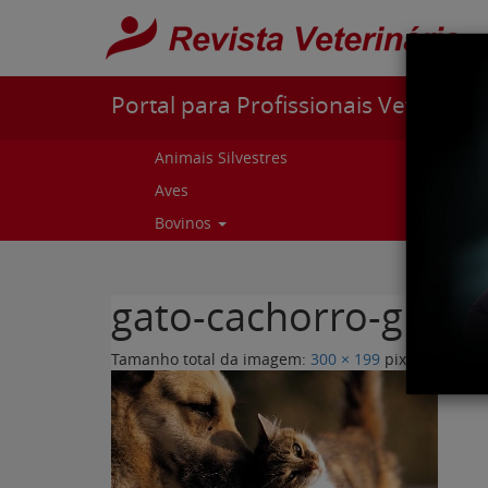
Pular para o conteúdo
Portal para Profissionais Veterinári
Animais Silvestres
Capr
Aves
Cur
Bovinos
Curs
gato-cachorro-grand
Tamanho total da imagem:
300
×
199
pixels