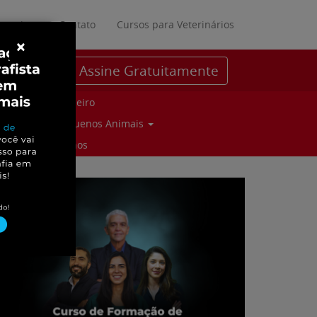
ratuitos
Contato
Cursos para Veterinários
×
Assine Gratuitamente
Parceiro
Pequenos Animais
Suinos