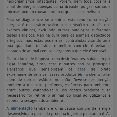
microrganismos infectantes. Porém, nem toda coceira é
sinal de alergia, doenças como tireoide, pulgas, sarnas e
micoses podem causar sintomas que se assemelham.
Para se diagnosticar se o animal esta tendo uma reação
alérgica é necessário avaliar o seu histórico através dos
exames clínicos, excluindo outras patologias e fazendo
testes alérgicos. Não há cura para os animais detectados
alérgicos, mas, estas podem ser controladas visando uma
boa qualidade de vida, o melhor controle é evitar o
contado do animal com os alérgenos a que ele é sensível.
Os produtos de limpeza como desinfetantes, sabão em pó,
água sanitária, cloro, cera e outros são os principais
alérgenos que sensibilizam os
cães
de olfato
extremamente sensível. Esses produtos têm o cheiro forte,
além de deixar resíduos no chão. Deve-se ter atenção
também a incensos, perfumes, essências para ambiente
entre outros, evitando-se o uso destes produtos e se
necessário for retirar o animal do local ao utilizá-los e
esperar a secagem do ambiente.
A
alimentação
também é uma causa comum de alergia
desenvolvida a partir da proteína ingerida pelo animal. As