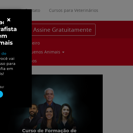
ratuitos
Contato
Cursos para Veterinários
×
Assine Gratuitamente
Parceiro
Pequenos Animais
Suinos