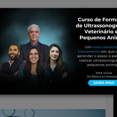
Início
Sobre
Materiais G
os
inos e ovinos
Entrevistas
iosidades
Equinos
os e Eventos
Genética e Tecnologia
s-especializados-em-
ao-cada-vez-mais-