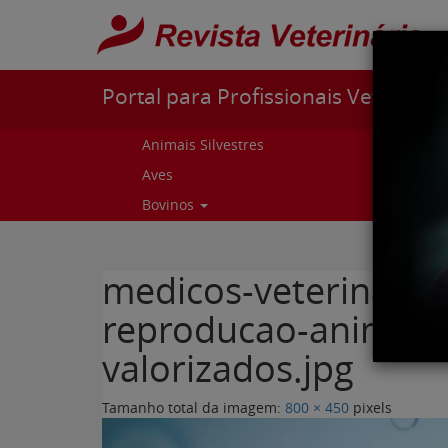
Pular para o conteúdo
Portal para Profissionais Veterinári
Animais Silvestres
Capr
Aves
Cur
Bovinos
Curs
medicos-veterinario
reproducao-animal-s
valorizados.jpg
Tamanho total da imagem:
800
×
450
pixels