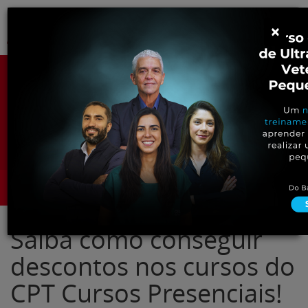
Pular
Alter
×
para
o
conteúdo
Portal para Profissionais Veterinários
Assine Gratuitamente
Categorias
Alter
Saiba como conseguir
descontos nos cursos do
CPT Cursos Presenciais!