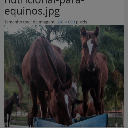
equinos.jpg
Tamanho total da imagem:
698
×
600
pixels