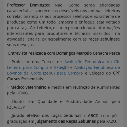
Professor Domingos:
Não. Como serão abordadas
características zootécnicas desejáveis nos animais leiteiros
correlacionando-as aos processos seletivos e ao sistema de
produção como um todo, embora o enfoque seja voltado
para a raça Gir Leiteiro, o curso proporcionará informações
interessantes para produtores e técnicos inseridos na
atividade leiteira, principalmente com as
raças zebuínas
e
seus mestiços.
Entrevista realizada com Domingos Marcelo Cenachi Pesce
– Professor dos Cursos de
Avaliação Fenotípica do Gir
Leiteiro para Compra e Seleção
e
Avaliação Fenotípica de
Bovinos de Corte (zebu) para Compra
e Seleção do
CPT
Cursos Presenciais
.
–
Médico veterinário
e mestre em Nutrição de Ruminantes
pela UFMG.
– Doutor em Qualidade e Produtividade Animal pela
FZEA/USP.
–
Jurado efetivo das
raças zebuínas
/
ABCZ
, com pós-
graduação em
Julgamento das Raças Zebuínas
pela FAZU.