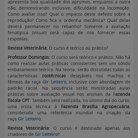
apresenta boa qualidade dos aprumos, enquanto a outra
não, demonstrando inclusive, dificuldade na locomoção.
Como avaliar isso? Qual o impacto deste defeito sobre a
reprodução? Como fica a ordenha mecânica? Qual delas
deverá permanecer no rebanho? Somente a avaliação
fenotípica (visual) será capaz de nos fornecer essas
respostas.
Revista Veterinária
:
O curso é teórico ou prático?
Professor Domingos:
O curso será teórico e prático. Não há
como realizar aulas práticas consistentes sem um sólido
embasamento teórico. Na teoria, serão discutidas todas as
características
zootécnicas
desejáveis nos machos e
fêmeas da raça
Gir Leiteiro
, inclusive com abordagem do
padrão racial. Na sequência serão ministradas aulas
práticas sobre avaliação visual nos animais da F
azenda
Escola CPT
. Também será realizada, no último dia do curso,
uma visita técnica à
Fazenda Brasília Agropecuária
,
considerada uma referência mundial na criação da
raça
Gir Leiteiro
.
Revista Veterinária
:
O curso é destinado apenas aos
criadores de
Gir Leiteiro
?