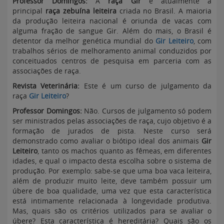
Professor Domingos:
A
raça Gir
é atualmente a
principal
raça zebuína leiteira
criada no Brasil. A maioria
da produção leiteira nacional é oriunda de vacas com
alguma fração de sangue Gir. Além do mais, o Brasil é
detentor da melhor genética mundial do
Gir Leiteiro
, com
trabalhos sérios de melhoramento animal conduzidos por
conceituados centros de pesquisa em parceria com as
associações de raça.
Revista Veterinária
:
Este é um curso de julgamento da
raça
Gir Leiteiro
?
Professor Domingos:
Não. Cursos de julgamento só podem
ser ministrados pelas associações de raça, cujo objetivo é a
formação de jurados de pista. Neste curso será
demonstrado como avaliar o biótipo ideal dos animais
Gir
Leiteiro
, tanto os machos quanto as fêmeas, em diferentes
idades, e qual o impacto desta escolha sobre o sistema de
produção. Por exemplo: sabe-se que uma boa vaca leiteira,
além de produzir muito leite, deve também possuir um
úbere de boa qualidade, uma vez que esta característica
está intimamente relacionada à longevidade produtiva.
Mas, quais são os critérios utilizados para se avaliar o
úbere? Esta característica é hereditária? Quais são os