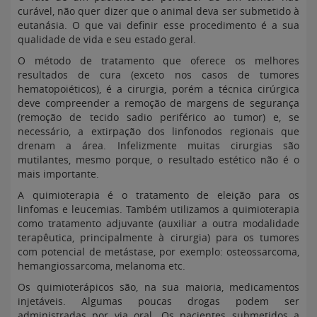
curável, não quer dizer que o animal deva ser submetido à
eutanásia. O que vai definir esse procedimento é a sua
qualidade de vida e seu estado geral.
O método de tratamento que oferece os melhores
resultados de cura (exceto nos casos de tumores
hematopoiéticos), é a cirurgia, porém a técnica cirúrgica
deve compreender a remoção de margens de segurança
(remoção de tecido sadio periférico ao tumor) e, se
necessário, a extirpação dos linfonodos regionais que
drenam a área. Infelizmente muitas cirurgias são
mutilantes, mesmo porque, o resultado estético não é o
mais importante.
A quimioterapia é o tratamento de eleição para os
linfomas e leucemias. Também utilizamos a quimioterapia
como tratamento adjuvante (auxiliar a outra modalidade
terapêutica, principalmente à cirurgia) para os tumores
com potencial de metástase, por exemplo: osteossarcoma,
hemangiossarcoma, melanoma etc.
Os quimioterápicos são, na sua maioria, medicamentos
injetáveis. Algumas poucas drogas podem ser
administradas por via oral. Os pacientes submetidos a