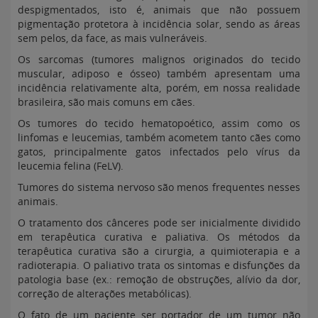
despigmentados, isto é, animais que não possuem
pigmentação protetora à incidência solar, sendo as áreas
sem pelos, da face, as mais vulneráveis.
Os sarcomas (tumores malignos originados do tecido
muscular, adiposo e ósseo) também apresentam uma
incidência relativamente alta, porém, em nossa realidade
brasileira, são mais comuns em cães.
Os tumores do tecido hematopoético, assim como os
linfomas e leucemias, também acometem tanto cães como
gatos, principalmente gatos infectados pelo vírus da
leucemia felina (FeLV).
Tumores do sistema nervoso são menos frequentes nesses
animais.
O tratamento dos cânceres pode ser inicialmente dividido
em terapêutica curativa e paliativa. Os métodos da
terapêutica curativa são a cirurgia, a quimioterapia e a
radioterapia. O paliativo trata os sintomas e disfunções da
patologia base (ex.: remoção de obstruções, alívio da dor,
correção de alterações metabólicas).
O fato de um paciente ser portador de um tumor não