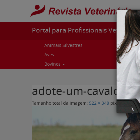
Pular para o conteúdo
Portal para Profissionais Veterinári
Animais Silvestres
Capr
Aves
Cur
Bovinos
Curs
adote-um-cavalo.jpg
Tamanho total da imagem:
522
×
348
pixels