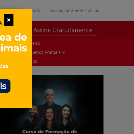
ratuitos
Contato
Cursos para Veterinários
×
Assine Gratuitamente
Parceiro
Pequenos Animais
Suinos