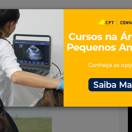
Início
Sobre
Materiais G
os
inos e ovinos
Entrevistas
iosidades
Equinos
os e Eventos
Genética e Tecnologia