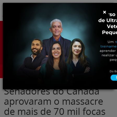
Pular
Alter
×
para
o
conteúdo
Portal para Profissionais Veterinários
Assine Gratuitamente
Categorias
Alter
Senadores do Canadá
aprovaram o massacre
de mais de 70 mil focas