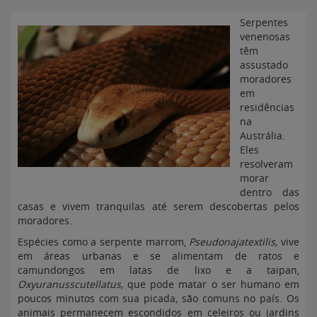
Serpentes
venenosas
têm
assustado
moradores
em
residências
na
Austrália.
Eles
resolveram
morar
dentro das
casas e vivem tranquilas até serem descobertas pelos
moradores.
Espécies como a serpente marrom,
Pseudonajatextilis,
vive
em áreas urbanas e se alimentam de ratos e
camundongos em latas de lixo e a taipan,
Oxyuranusscutellatus,
que pode matar o ser humano em
poucos minutos com sua picada, são comuns no país. Os
animais permanecem escondidos em celeiros ou jardins