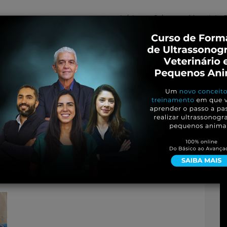
Início
Sobre
Materiais G
os
inos e ovinos
Entrevistas
iosidades
Equinos
os e Eventos
Genética e Tecnologia
brioes-em-equinos-