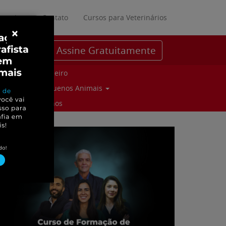
ratuitos
Contato
Cursos para Veterinários
×
Assine Gratuitamente
Parceiro
Pequenos Animais
Suinos