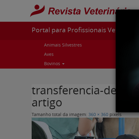
Pular para o conteúdo
Portal para Profissionais Veterinári
Animais Silvestres
Capr
Aves
Cur
Bovinos
Curs
transferencia-de-em
artigo
Tamanho total da imagem:
360
×
360
pixels