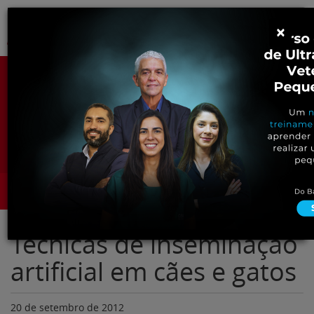
Pular
Alter
×
para
o
conteúdo
Portal para Profissionais Veterinários
Assine Gratuitamente
Categorias
Alter
Técnicas de inseminação
artificial em cães e gatos
20 de setembro de 2012