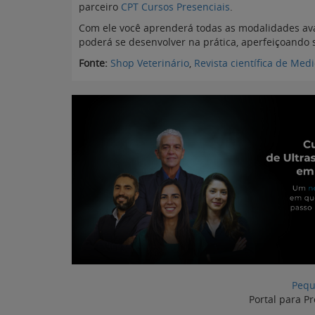
parceiro
CPT Cursos Presenciais
.
Com ele você aprenderá todas as modalidades av
poderá se desenvolver na prática, aperfeiçoando 
Fonte:
Shop Veterinário
,
Revista científica de Medi
Pequ
Portal para Pr
Atualizado em
Artigos Relacionados com Peq
Transfusão sanguínea
Monitorização