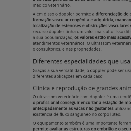
médico veterinário.
Além disso o doppler permite a
diferenciação de 
formação vascular congênita e adquirida
,
mapeame
l
ocalização de estenoses e obstruções vasculares
recurso doppler tinha um valor mais alto. Isso dif
a sua popularização,
os valores estão mais acessív
atendimentos veterinários. O ultrassom veterinár
e consultórios, e nas propriedades.
Diferentes especialidades que us
Graças a sua versatilidade, o doppler pode ser u
diferentes aplicações em cada caso!
Clínica e reprodução de grandes ani
O ultrassom veterinário com doppler é uma tendê
o profissional conseguir encurtar a estação de m
antecipadamente as vacas não gestantes
utilizan
existência de fluxo sanguíneo no corpo lúteo.
O equipamento também é uma importante ferrame
permite avaliar as estruturas do embrião e o seu