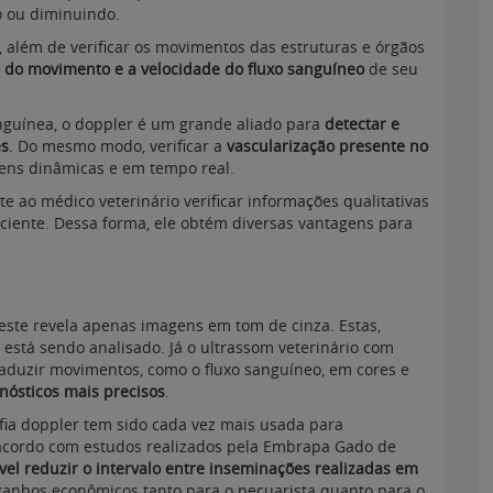
o ou diminuindo.
 além de verificar os movimentos das estruturas e órgãos
 do movimento e a velocidade do fluxo sanguíneo
de seu
nguínea, o doppler é um grande aliado para
detectar e
es
. Do mesmo modo, verificar a
vascularização presente no
ens dinâmicas e em tempo real.
e ao médico veterinário verificar informações qualitativas
aciente. Dessa forma, ele obtém diversas vantagens para
este revela apenas imagens em tom de cinza. Estas,
está sendo analisado. Já o ultrassom veterinário com
raduzir movimentos, como o fluxo sanguíneo, em cores e
gnósticos mais precisos
.
afia doppler tem sido cada vez mais usada para
acordo com estudos realizados pela Embrapa Gado de
vel reduzir o intervalo entre inseminações realizadas em
 ganhos econômicos tanto para o pecuarista quanto para o