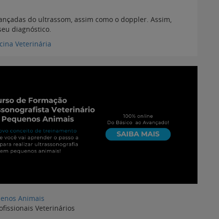
ançadas do ultrassom, assim como o doppler. Assim,
seu diagnóstico.
cina Veterinária
enos Animais
ofissionais Veterinários
:
6 de setembro de 2021
uenos Animais:
Como a ultrassonografia
Entenda o que é