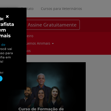
ratuitos
Contato
Cursos para Veterinários
×
Assine Gratuitamente
Parceiro
Pequenos Animais
Suinos