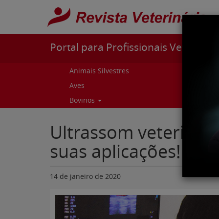
Pular para o conteúdo
Portal para Profissionais Veterinári
Animais Silvestres
Capr
Aves
Cur
Bovinos
Curs
Ultrassom veterinár
suas aplicações!
14 de janeiro de 2020