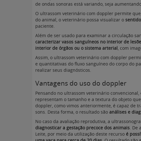
de ondas sonoras está variando, seja aumentand
O ultrassom veterinário com doppler permite que,
do animal, o veterinário possa visualizar o
sentido
paciente.
Além de ser usado para examinar a circulação sa
caracterizar vasos sanguíneos no interior de lesõ
interior de órgãos ou o sistema arterial
, com imag
Assim, o ultrassom veterinário com doppler permit
e quantitativas do fluxo sanguíneo do corpo do p
realizar seus diagnósticos.
Vantagens do uso do doppler
Pensando no ultrassom veterinário convencional, 
representam o tamanho e a textura do objeto que 
doppler, como vimos anteriormente, é capaz de t
sons. Desta forma, o resultado são
análises e dia
No caso da avaliação reprodutiva, a ultrassonogr
diagnosticar a gestação precoce dos animais
. De 
Leite, por meio da utilização deste recurso
é possí
uma vaca para cerca de 20 dias
. O resultado são