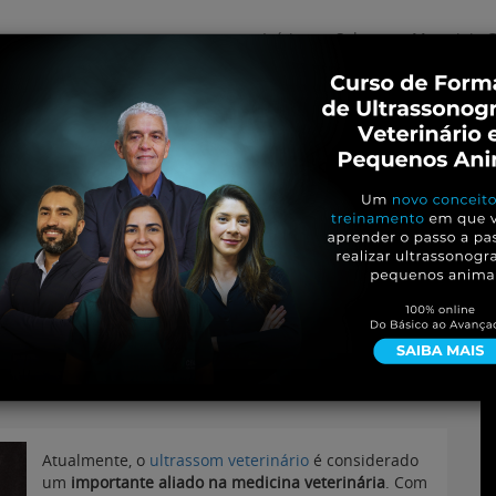
Início
Sobre
Materiais G
os
inos e ovinos
Entrevistas
iosidades
Equinos
os e Eventos
Genética e Tecnologia
io com doppler: conheça
Atualmente, o
ultrassom veterinário
é considerado
um
importante aliado na medicina veterinária
. Com