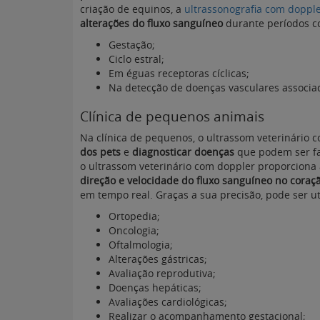
criação de equinos, a
ultrassonografia com doppl
alterações do fluxo sanguíneo
durante períodos c
Gestação;
Ciclo estral;
Em éguas receptoras cíclicas;
Na detecção de doenças vasculares associada
Clínica de pequenos animais
Na clínica de pequenos, o ultrassom veterinário
dos pets
e
diagnosticar doenças
que podem ser fa
o ultrassom veterinário com doppler proporciona
direção e velocidade do fluxo sanguíneo no coraç
em tempo real. Graças a sua precisão, pode ser ut
Ortopedia;
Oncologia;
Oftalmologia;
Alterações gástricas;
Avaliação reprodutiva;
Doenças hepáticas;
Avaliações cardiológicas;
Realizar o acompanhamento gestacional;