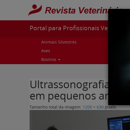
Pular para o conteúdo
Portal para Profissionais Veterinári
Animais Silvestres
Capr
Aves
Cur
Bovinos
Curs
Ultrassonografia do
em pequenos animai
Tamanho total da imagem:
1200
×
630
pixels