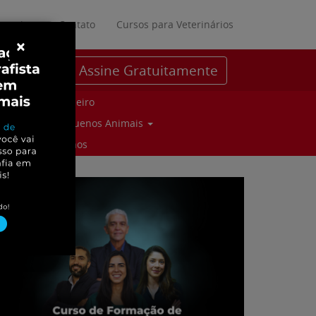
ratuitos
Contato
Cursos para Veterinários
×
Assine Gratuitamente
Parceiro
Pequenos Animais
Suinos