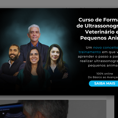
Início
Sobre
Materiais G
os
inos e ovinos
Entrevistas
iosidades
Equinos
os e Eventos
Genética e Tecnologia
s linfonodos abdominais
s – facebook