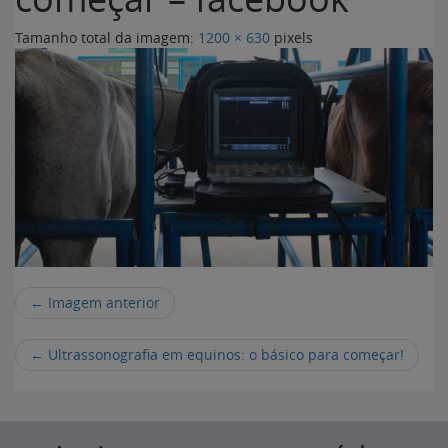
Tamanho total da imagem:
1200
×
630
pixels
← Imagem anterior
←
Ultrassonografia em equinos: o básico para começar!