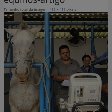
Tamanho total da imagem:
416
×
416
pixels