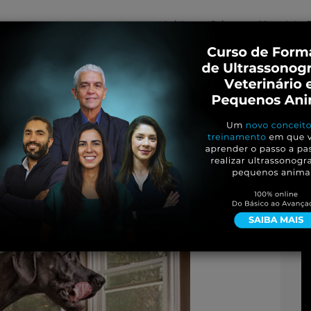
Início
Sobre
Materiais G
os
inos e ovinos
Entrevistas
iosidades
Equinos
os e Eventos
Genética e Tecnologia