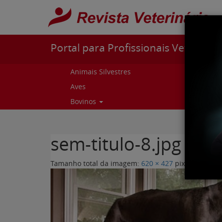
Pular para o conteúdo
Portal para Profissionais Veterinári
Animais Silvestres
Capr
Aves
Cur
Bovinos
Curs
sem-titulo-8.jpg
Tamanho total da imagem:
620
×
427
pixels