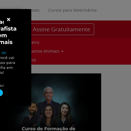
ratuitos
Contato
Cursos para Veterinários
×
Assine Gratuitamente
Parceiro
Pequenos Animais
Suinos