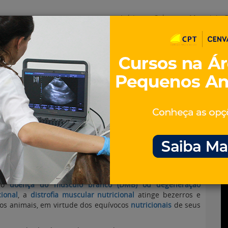
Início
Sobre
Materiais G
os
inos e ovinos
Entrevistas
iosidades
Equinos
os e Eventos
Genética e Tecnologia
 nutricional em bezerros
omo
doença do músculo branco (DMB) ou degeneração
ional
, a
distrofia muscular nutricional
atinge bezerros e
os animais, em virtude dos equívocos
nutricionais
de seus