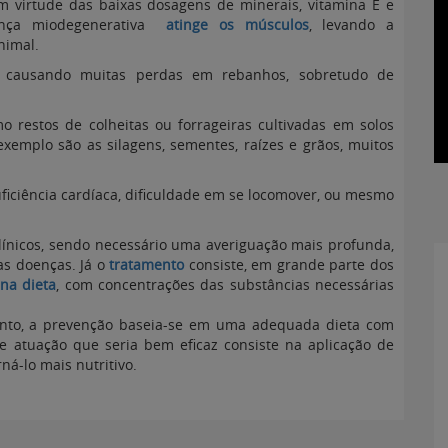
m virtude das baixas dosagens de minerais, vitamina E e
oença miodegenerativa
atinge os músculos
, levando a
nimal.
causando muitas perdas em rebanhos, sobretudo de
mo restos de colheitas ou forrageiras cultivadas em solos
xemplo são as silagens, sementes, raízes e grãos, muitos
uficiência cardíaca, dificuldade em se locomover, ou mesmo
clínicos, sendo necessário uma averiguação mais profunda,
as doenças. Já o
tratamento
consiste, em grande parte dos
na dieta
, com concentrações das substâncias necessárias
nto, a prevenção baseia-se em uma adequada dieta com
de atuação que seria bem eficaz consiste na aplicação de
ná-lo mais nutritivo.