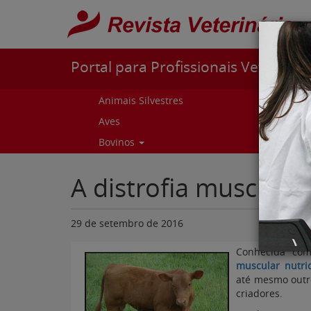
Pular para o conteúdo
Portal para Profissionais Veterinári
Animais Silvestres
Capr
Aves
Cur
Bovinos
Curs
A distrofia muscular
29 de setembro de 2016
Conhecida c
muscular nutric
até mesmo outr
criadores.