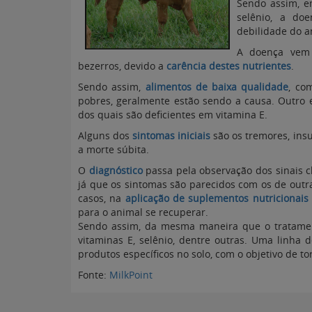
Sendo assim, e
selênio, a d
debilidade do a
A doença vem 
bezerros, devido a
carência destes nutrientes
.
Sendo assim,
alimentos de baixa qualidade
, co
pobres, geralmente estão sendo a causa. Outro e
dos quais são deficientes em vitamina E.
Alguns dos
sintomas iniciais
são os tremores, ins
a morte súbita.
O
diagnóstico
passa pela observação dos sinais 
já que os sintomas são parecidos com os de outr
casos, na
aplicação de suplementos nutricionais 
para o animal se recuperar.
Sendo assim, da mesma maneira que o tratame
vitaminas E, selênio, dentre outras. Uma linha 
produtos específicos no solo, com o objetivo de tor
Fonte:
MilkPoint