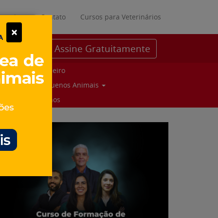
ratuitos
Contato
Cursos para Veterinários
×
Assine Gratuitamente
Parceiro
Pequenos Animais
Suinos