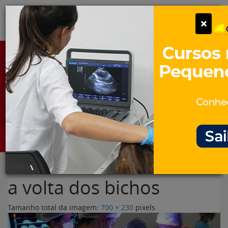
Pular
Alter
×
para
o
conteúdo
Portal para Profissionais Veterinários
Assine Gratuitamente
Categorias
Alter
a volta dos bichos
Tamanho total da imagem:
700
×
230
pixels