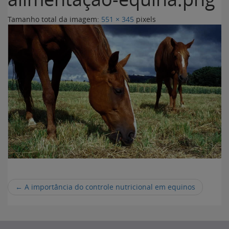
Tamanho total da imagem:
551
×
345
pixels
←
A importância do controle nutricional em equinos