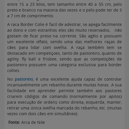
entre 15 a 23 kilos, tem tamanho entre 40 a 55 cm, pelo
preto e branco na maioria das vezes e o pelo pode ter de 3
a 7 cm de comprimento.
A raca Border Colie é facil de adestrar, se apega facilmente
ao dono e com estranhos eles são muito reservados, não
gostam de ficar preso na corrente. São agéis e possuem
um excelente olfato, sendo uma das melhores raças de
cães para lidar com ovelha. A raça tembém tem se
destacado em competiçoes, tanto de pastoreiro, quanto de
agility. fly ball e frisbee, sendo que as competições de
pastoreiro possuem uma categoria exclusiva para border
collies.
No
pastoreio
, é uma excelente ajuda capaz de controlar
incansavelmente um rebanho durante muitas horas. A sua
facilidade em aprender permite também aos pastores
criarem códigos de comando (normalmente por apitos)
para execução de ordens como direita, esquerda, manter,
retirar uma única ovelha marcada do rebanho, etc. (muitas
vezes com dois cães em simultâneo).
Fonte:
Arca de Nóe