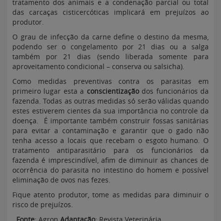
tratamento dos animais e a condenação parcial ou total
das carcaças cisticercóticas implicará em prejuízos ao
produtor.
O grau de infecção da carne define o destino da mesma,
podendo ser o congelamento por 21 dias ou a salga
também por 21 dias (sendo liberada somente para
aproveitamento condicional – conserva ou salsicha).
Como medidas preventivas contra os parasitas em
primeiro lugar esta a
conscientização
dos funcionários da
fazenda. Todas as outras medidas só serão válidas quando
estes estiverem cientes da sua importância no controle da
doença. É importante também construir fossas sanitárias
para evitar a contaminação e garantir que o gado não
tenha acesso a locais que recebam o esgoto humano. O
tratamento antiparasitário para os funcionários da
fazenda é imprescindível, afim de diminuir as chances de
ocorrência do parasita no intestino do homem e possível
eliminação de ovos nas fezes.
Fique atento produtor, tome as medidas para diminuir o
risco de prejuízos.
Fonte
: Agron
Adaptação
: Revista Veterinária