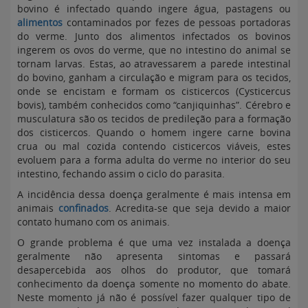
bovino é infectado quando ingere água, pastagens ou
alimentos
contaminados por fezes de pessoas portadoras
do verme. Junto dos alimentos infectados os bovinos
ingerem os ovos do verme, que no intestino do animal se
tornam larvas. Estas, ao atravessarem a parede intestinal
do bovino, ganham a circulação e migram para os tecidos,
onde se encistam e formam os cisticercos (Cysticercus
bovis), também conhecidos como “canjiquinhas”. Cérebro e
musculatura são os tecidos de predileção para a formação
dos cisticercos. Quando o homem ingere carne bovina
crua ou mal cozida contendo cisticercos viáveis, estes
evoluem para a forma adulta do verme no interior do seu
intestino, fechando assim o ciclo do parasita.
A incidência dessa doença geralmente é mais intensa em
animais
confinados
. Acredita-se que seja devido a maior
contato humano com os animais.
O grande problema é que uma vez instalada a doença
geralmente não apresenta sintomas e passará
desapercebida aos olhos do produtor, que tomará
conhecimento da doença somente no momento do abate.
Neste momento já não é possível fazer qualquer tipo de