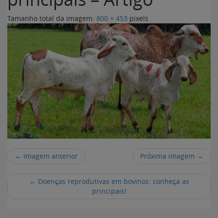
Tamanho total da imagem:
800
×
453
pixels
← Imagem anterior
Próxima imagem →
←
Doenças reprodutivas em bovinos: conheça as
principais!