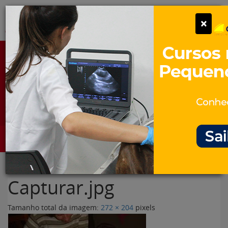
Pular
Alter
×
para
o
conteúdo
Portal para Profissionais Veterinários
Assine Gratuitamente
Categorias
Alter
Capturar.jpg
Tamanho total da imagem:
272
×
204
pixels