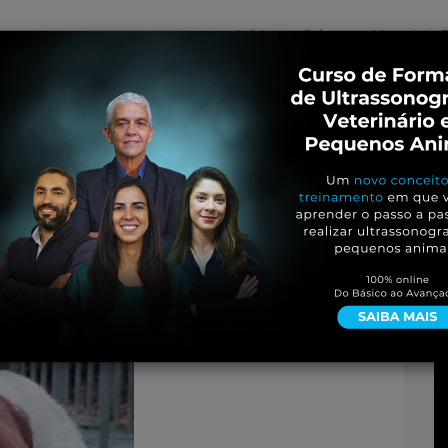
Início
Sobre
Materiais G
os
inos e ovinos
Entrevistas
iosidades
Equinos
os e Eventos
Genética e Tecnologia