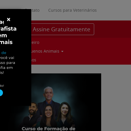
ratuitos
Contato
Cursos para Veterinários
×
Assine Gratuitamente
Parceiro
Pequenos Animais
Suinos