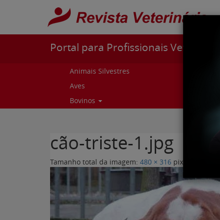
Pular para o conteúdo
Portal para Profissionais Veterinári
Animais Silvestres
Capr
Aves
Cur
Bovinos
Curs
cão-triste-1.jpg
Tamanho total da imagem:
480
×
316
pixels