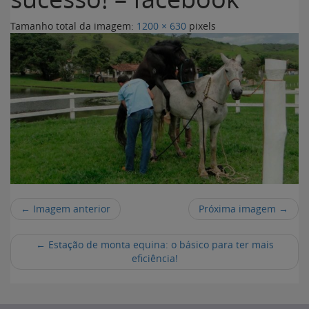
Tamanho total da imagem:
1200
×
630
pixels
← Imagem anterior
Próxima imagem →
←
Estação de monta equina: o básico para ter mais
eficiência!