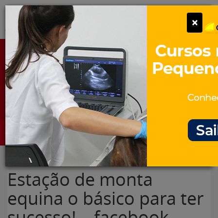
Pular
Alter
×
para
o
conteúdo
Portal para Profissionais Veterinários
Assine Gratuitamente
Categorias
Alter
Estação de monta
equina o básico para ter
sucesso! – facebook