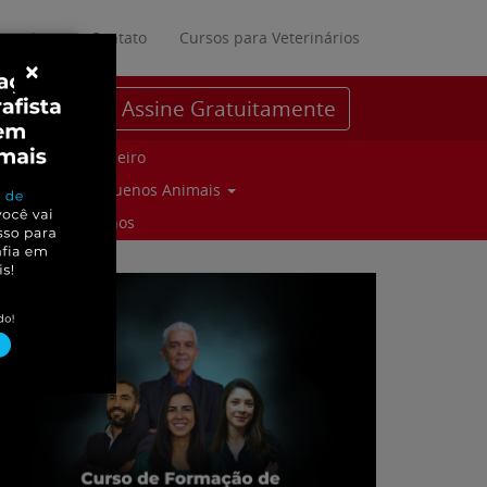
ratuitos
Contato
Cursos para Veterinários
×
Assine Gratuitamente
Parceiro
Pequenos Animais
Suinos