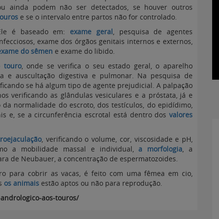
ou ainda podem não ser detectados, se houver outros
touros
e se o intervalo entre partos não for controlado.
Ele é baseado em:
exame geral
, pesquisa de agentes
infecciosos, exame dos órgãos genitais internos e externos,
exame do sêmen
e exame do libido.
 touro
, onde se verifica o seu estado geral, o aparelho
ura e auscultação digestiva e pulmonar. Na pesquisa de
ificando se há algum tipo de agente prejudicial. A palpação
os verificando as glândulas vesiculares e a próstata, já e
 da normalidade do escroto, dos testículos, do epidídimo,
s e, se a circunferência escrotal está dentro dos
valores
troejaculação
, verificando o volume, cor, viscosidade e pH,
como a mobilidade massal e individual,
a morfologia
, a
ara de Neubauer, a concentração de espermatozoides.
uro para cobrir as vacas, é feito com uma fêmea em cio,
is
os animais
estão aptos ou não para reprodução.
andrologico-aos-touros/