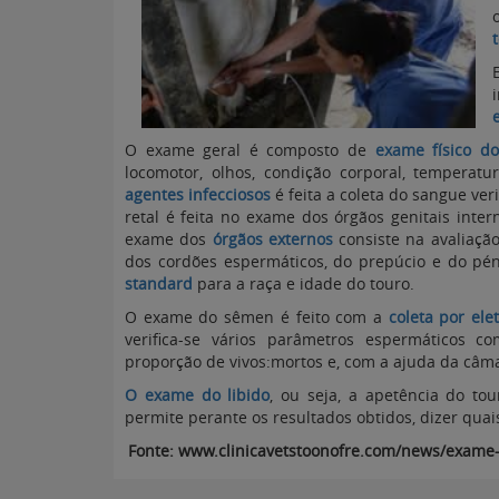
O exame geral é composto de
exame físico do
locomotor, olhos, condição corporal, temperat
agentes infecciosos
é feita a coleta do sangue ver
retal é feita no exame dos órgãos genitais intern
exame dos
órgãos externos
consiste na avaliação
dos cordões espermáticos, do prepúcio e do péni
standard
para a raça e idade do touro.
O exame do sêmen é feito com a
coleta por ele
verifica-se vários parâmetros espermáticos 
proporção de vivos:mortos e, com a ajuda da câm
O exame do libido
, ou seja, a apetência do to
permite perante os resultados obtidos, dizer qua
Fonte: www.clinicavetstoonofre.com/news/exame-