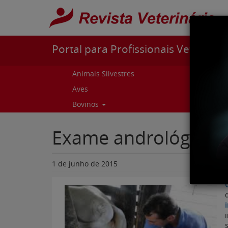
Pular para o conteúdo
Portal para Profissionais Veterinári
Animais Silvestres
Capr
Aves
Cur
Bovinos
Curs
Exame andrológico 
1 de junho de 2015