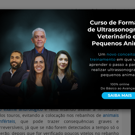
Início
Sobre
Materiais G
os
inos e ovinos
Entrevistas
iosidades
Equinos
os e Eventos
Genética e Tecnologia
em touros
O exame andrológico
é feito visando avaliar a fertilidade
dos touros, evitando a colocação nos rebanhos de
animais
inférteis
, que pode trazer consequências graves e
irreversíveis, já que se não forem detectados a tempo só o
serão, depois que for verificado poucos vitelos no rebanho