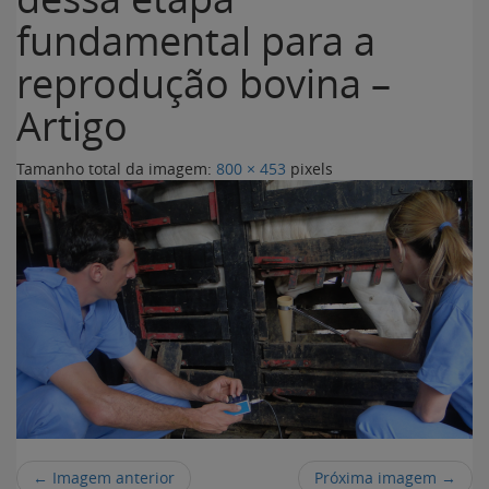
fundamental para a
reprodução bovina –
Artigo
Tamanho total da imagem:
800
×
453
pixels
← Imagem anterior
Próxima imagem →