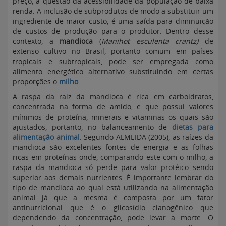
preço, a questão da acessibilidade da população de baixa
renda. A inclusão de subprodutos de modo a substituir um
ingrediente de maior custo, é uma saída para diminuição
de custos de produção para o produtor. Dentro desse
contexto, a
mandioca
(
Manihot esculenta crantz)
de
extenso cultivo no Brasil, portanto comum em países
tropicais e subtropicais, pode ser empregada como
alimento energético alternativo substituindo em certas
proporções o
milho
.
A raspa da raiz da mandioca é rica em carboidratos,
concentrada na forma de amido, e que possui valores
mínimos de proteína, minerais e vitaminas os quais são
ajustados, portanto, no balanceamento de
dietas para
alimentação animal
. Segundo ALMEIDA (2005), as raízes da
mandioca são excelentes fontes de energia e as folhas
ricas em proteínas onde, comparando este com o milho, a
raspa da mandioca só perde para valor protéico sendo
superior aos demais nutrientes. É importante lembrar do
tipo de mandioca ao qual está utilizando na alimentação
animal já que a mesma é composta por um fator
antinutricional que é o glicosídio cianogênico que
dependendo da concentração, pode levar a morte. O