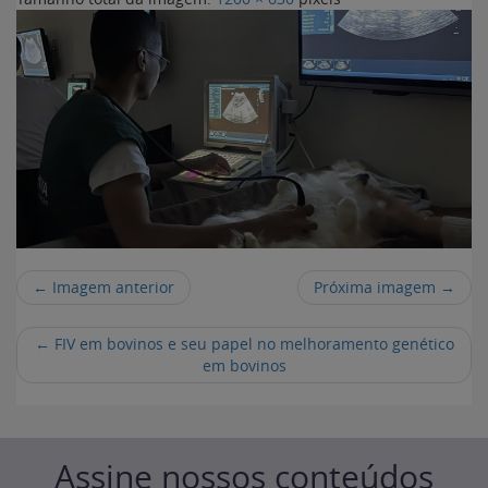
← Imagem anterior
Próxima imagem →
←
FIV em bovinos e seu papel no melhoramento genético
em bovinos
Assine nossos conteúdos