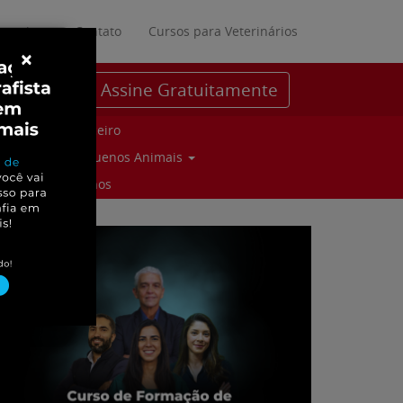
ratuitos
Contato
Cursos para Veterinários
×
Assine Gratuitamente
Parceiro
Pequenos Animais
Suinos