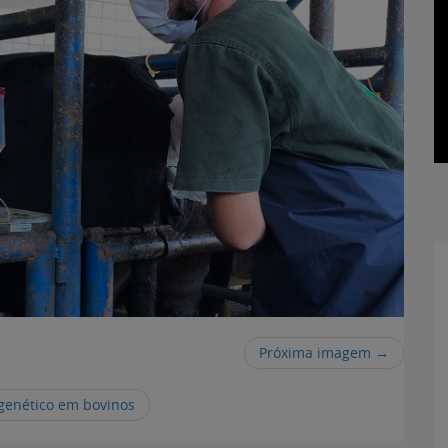
Próxima imagem →
genético em bovinos