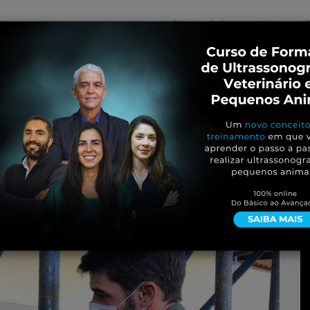
Início
Sobre
Materiais G
os
inos e ovinos
Entrevistas
iosidades
Equinos
os e Eventos
Genética e Tecnologia
aque