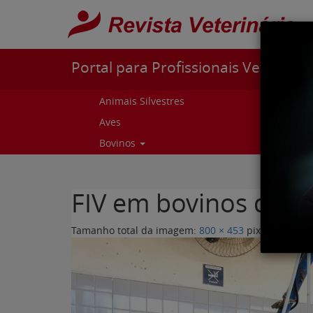
Pular para o conteúdo
Portal para Profissionais Veterinári
Animais Silvestres
Capr
Aves
Cur
Bovinos
Curs
FIV em bovinos dest
Tamanho total da imagem:
800
×
453
pixels