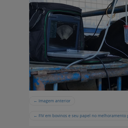
← Imagem anterior
←
FIV em bovinos e seu papel no melhoramento 