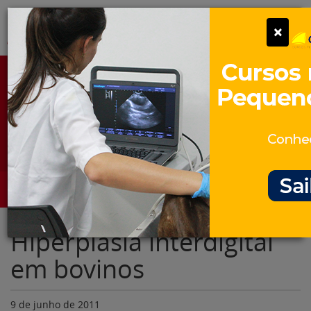
Pular
Alter
×
para
o
conteúdo
Portal para Profissionais Veterinários
Assine Gratuitamente
Categorias
Alter
Hiperplasia interdigital
em bovinos
9 de junho de 2011