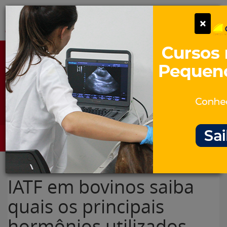
Pular
Alter
×
para
o
conteúdo
Portal para Profissionais Veterinários
Assine Gratuitamente
Categorias
Alter
IATF em bovinos saiba
quais os principais
hormônios utilizados –