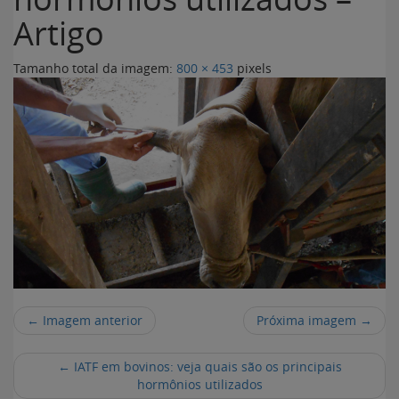
Artigo
Tamanho total da imagem:
800
×
453
pixels
← Imagem anterior
Próxima imagem →
←
IATF em bovinos: veja quais são os principais
hormônios utilizados