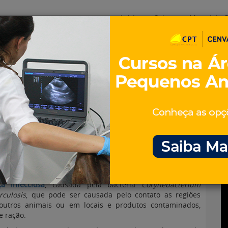
Início
Sobre
Materiais G
os
inos e ovinos
Entrevistas
iosidades
Equinos
os e Eventos
Genética e Tecnologia
 em Bovinos
a infecciosa
, causada pela bactéria
Corynebacterium
culosis
, que pode ser causada pelo contato as regiões
 outros animais ou em locais e produtos contaminados,
 ração.