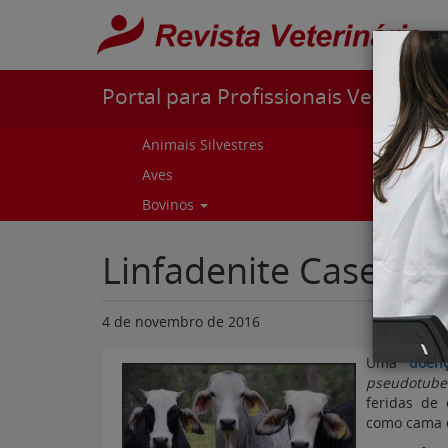
Pular para o conteúdo
Portal para Profissionais Veterinári
Animais Silvestres
Capr
Aves
Cur
Bovinos
Curs
Linfadenite Caseosa
4 de novembro de 2016
Uma
doenç
pseudotuber
feridas de
como cama e