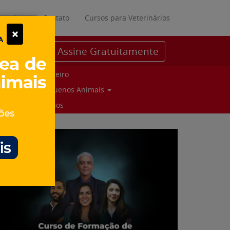
ratuitos
Contato
Cursos para Veterinários
×
Assine Gratuitamente
Parceiro
Pequenos Animais
Suinos