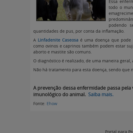
Essa enfer
todo o mund
emagrecimen
predominân
podendo s
quantidades de pus, por conta da inflamação.
A
Linfadenite Caseosa
é uma doença que pode se
como ovinos e caprinos também podem estar sujeit
aborto e mastite são comuns.
O diagnóstico é realizado, de uma maneira geral, 
Não há tratamento para esta doença, sendo que 
A prevenção dessa enfermidade passa pela v
imunológico do animal.
Saiba mais.
Fonte:
Ehow
Portal para Pr