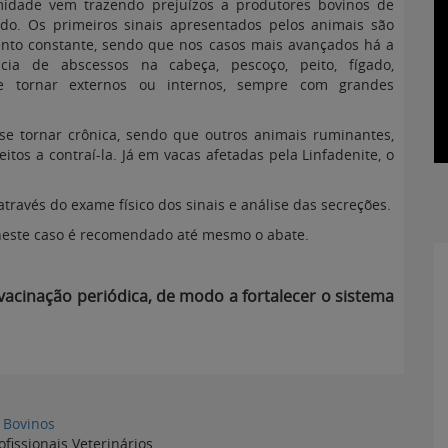
midade vem trazendo prejuízos a produtores bovinos de
o. Os primeiros sinais apresentados pelos animais são
to constante, sendo que nos casos mais avançados há a
cia de abscessos na cabeça, pescoço, peito, fígado,
e tornar externos ou internos, sempre com grandes
 tornar crônica, sendo que outros animais ruminantes,
os a contraí-la. Já em vacas afetadas pela Linfadenite, o
através do exame físico dos sinais e análise das secreções.
neste caso é recomendado até mesmo o abate.
acinação periódica, de modo a fortalecer o sistema
Bovinos
ofissionais Veterinários